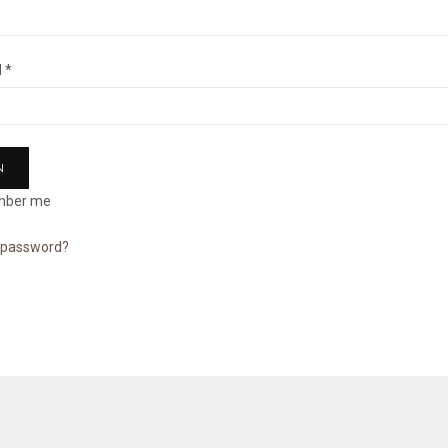
d
*
ber me
r password?