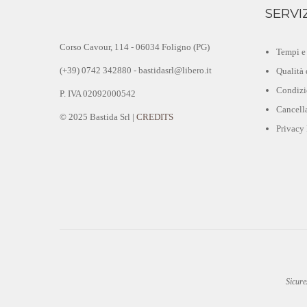
SERVI
Corso Cavour, 114 - 06034 Foligno (PG)
Tempi e 
(+39) 0742 342880 - bastidasrl@libero.it
Qualità 
Condizi
P. IVA 02092000542
Cancella
© 2025 Bastida Srl |
CREDITS
Privacy
Sicure