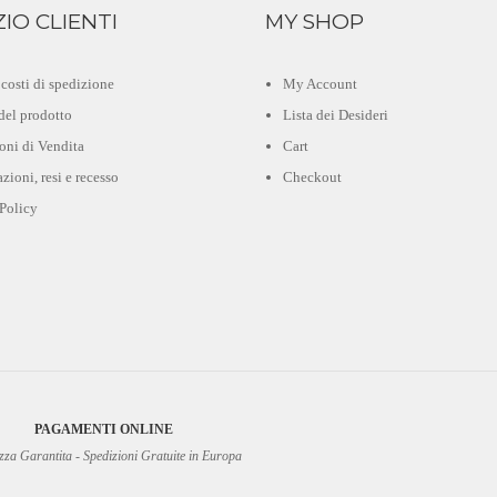
ZIO CLIENTI
MY SHOP
costi di spedizione
My Account
del prodotto
Lista dei Desideri
oni di Vendita
Cart
zioni, resi e recesso
Checkout
 Policy
PAGAMENTI ONLINE
zza Garantita - Spedizioni Gratuite in Europa