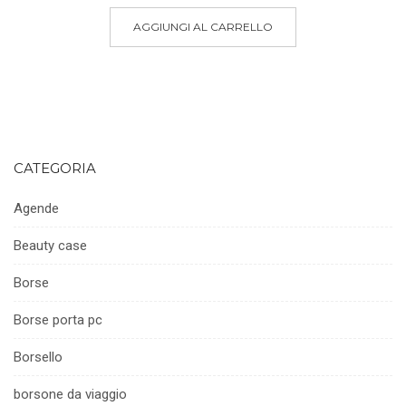
prezzo
prezzo
originale
attuale
AGGIUNGI AL CARRELLO
era:
è:
255,00€.
165,00€.
CATEGORIA
Agende
Beauty case
Borse
Borse porta pc
Borsello
borsone da viaggio