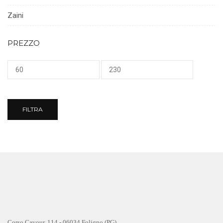
Zaini
PREZZO
Prezzo
Prezzo
Min
Max
FILTRA
Corso Cavour, 114 - 06034 Foligno (PG)