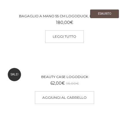
ESAURITO
BAGAGLIO A MANO 55 CM LOGODUCK, DEEP BLUE
180,00
€
LEGGI TUTTO
SALE!
BEAUTY CASE LOGODUCK
Il
Il
62,00
€
95,00
€
prezzo
prezzo
originale
attuale
AGGIUNGI AL CARRELLO
era:
è:
95,00€.
62,00€.