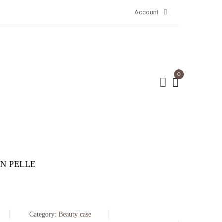
Account
0
N PELLE
rezzo
rezzo
Category:
Beauty case
riginale
ttuale