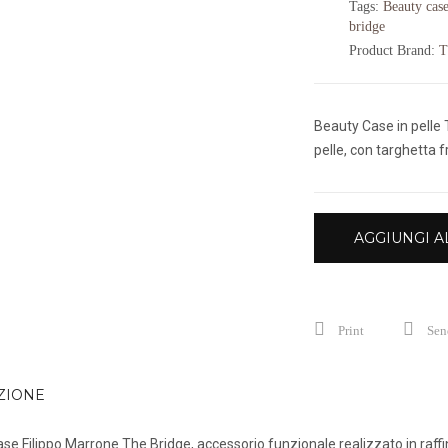
Tags:
Beauty cas
e
è
bridge
1
1
Product Brand:
T
Beauty Case in pelle 
pelle, con targhetta
AGGIUNGI A
Print
Send
ZIONE
se Filippo Marrone The Bridge, accessorio funzionale realizzato in raffin