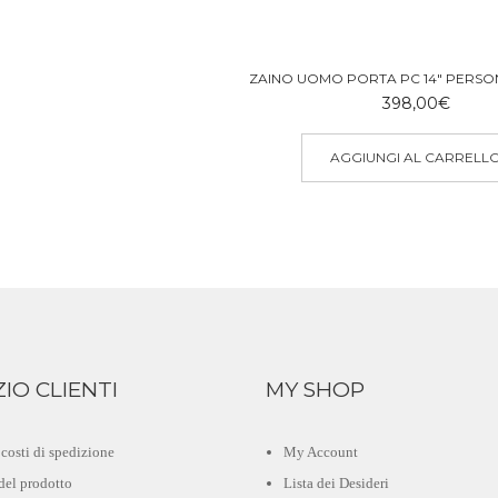
4
3
ZAINO UOMO PORTA PC 14″ PERSO
398,00
€
AGGIUNGI AL CARRELL
ZIO CLIENTI
MY SHOP
costi di spedizione
My Account
del prodotto
Lista dei Desideri