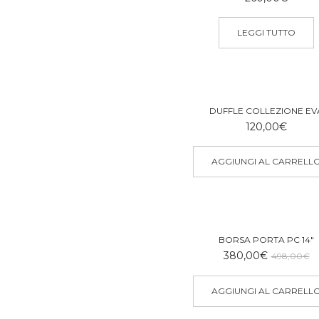
LEGGI TUTTO
DUFFLE COLLEZIONE EV
120,00
€
AGGIUNGI AL CARRELL
BORSA PORTA PC 14″
Il
Il
380,00
€
498,00
€
p
p
or
at
AGGIUNGI AL CARRELL
er
è: