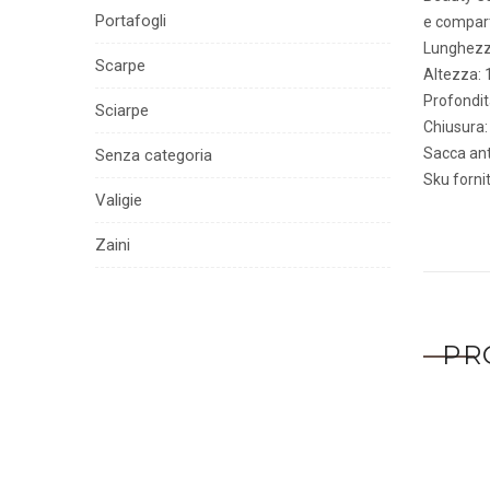
Portafogli
e compart
Lunghezz
Scarpe
Altezza:
Profondit
Sciarpe
Chiusura:
Sacca ant
Senza categoria
Sku forni
Valigie
Zaini
PR