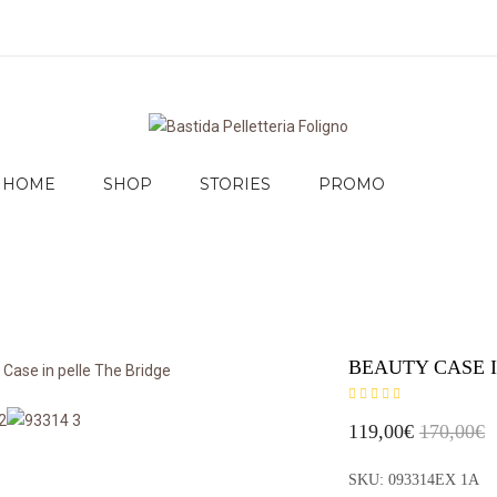
HOME
SHOP
STORIES
PROMO
BEAUTY CASE I
Il
Il
119,00
€
170,00
€
p
p
SKU:
093314EX 1A
o
a