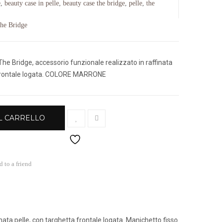
e
,
beauty case in pelle
,
beauty case the bridge
,
pelle
,
the
ra:
:
70,00€.
19,00€.
he Bridge
The Bridge, accessorio funzionale realizzato in raffinata
 frontale logata. COLORE MARRONE
L CARRELLO
 to a friend
ata pelle, con targhetta frontale logata. Manichetto fisso