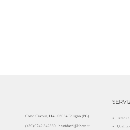
SERVI
Corso Cavour, 114 - 06034 Foligno (PG)
Tempi e 
(+39) 0742 342880 - bastidasrl@libero.it
Qualità 