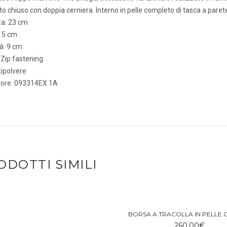
o chiuso con doppia cerniera. Interno in pelle completo di tasca a paret
a: 23 cm
 15 cm
à: 9 cm
 Zip fastening
ipolvere
tore: 093314EX 1A
ODOTTI SIMILI
BORSA A TRACOLLA IN PELLE
260,00
€