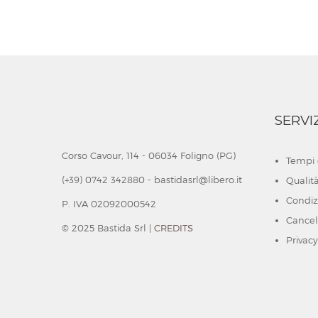
SERVI
Corso Cavour, 114 - 06034 Foligno (PG)
Tempi 
(+39) 0742 342880 - bastidasrl@libero.it
Qualit
Condiz
P. IVA 02092000542
Cancell
© 2025 Bastida Srl |
CREDITS
Privacy